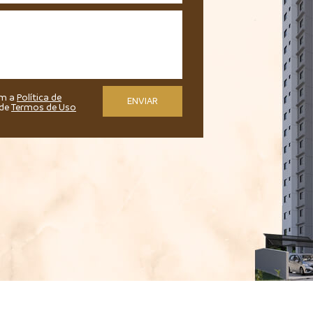
om a
Política de
 de
Termos de Uso