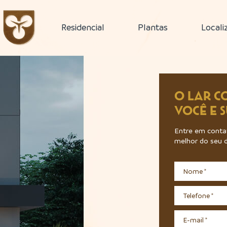
Residencial
Plantas
Locali
O LAR C
VOCÊ E 
Entre em contat
melhor do seu di